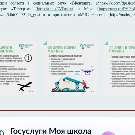
кой области в социальных сетях «ВКонтакте» (https://vk.com/dpasleroffic
ерах «Телеграм» (
https://t.me/DVPasler
) и Макс (
https://max.ru/DVPasl
max.ru/id6671173115_gos) и в приложении «МЧС России» (https://mchs.gov.ru