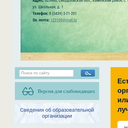
Адрес:
623480, Свердловская обл., Каменский район, с.
ул. Школьная, д. 1
Телефон:
8 (3439) 3-71-201
Эл. почта:
123109@mail.ru
Ес
ор
Версия для слабовидящих
ил
лу
Сведения об образовательной
организации