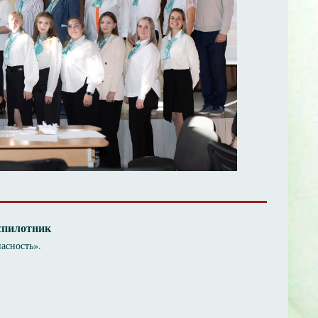
еспилотник
асность».