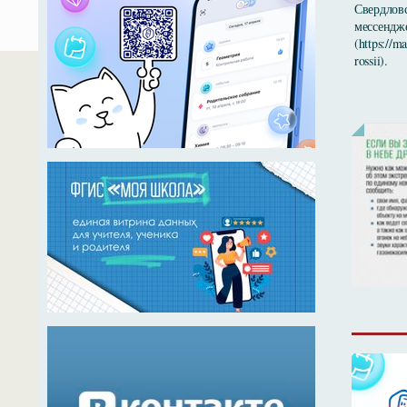
Свердловс
мессендж
(https://
rossii).