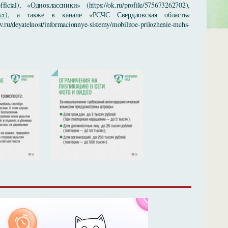
ial), «Одноклассники» (https://ok.ru/profile/575673262702),
er
), а также в канале «РСЧС Свердловская область»
/deyatelnost/informacionnye-sistemy/mobilnoe-prilozhenie-mchs-