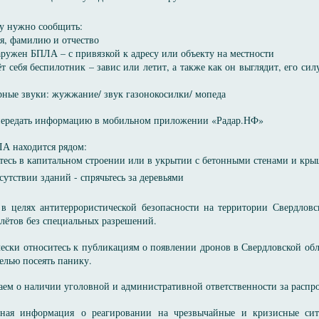
у нужно сообщить:
мя, фамилию и отчество
наружен БПЛА – с привязкой к адресу или объекту на местности
дёт себя беспилотник – завис или летит, а также как он выглядит, его 
терные звуки: жужжание/ звук газонокосилки/ мопеда
ередать информацию в мобильном приложении «Радар.НФ»
А находится рядом:
ьтесь в капитальном строении или в укрытии с бетонными стенами и кры
сутствии зданий - спрячьтесь за деревьями
в целях антитеррористической безопасности на территории Свердловс
олётов без специальных разрешений.
ески относитесь к публикациям о появлении дронов в Свердловской об
целью посеять панику.
ем о наличии уголовной и административной ответственности за расп
вная информация о реагировании на чрезвычайные и кризисные си