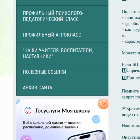
Оператор
ПРОФИЛЬНЫЙ ПСИХОЛОГО-
▫️ свои и
ПЕДАГОГИЧЕСКИЙ КЛАСС
▫️ где об
▫️ как ве
ПРОФИЛЬНЫЙ АГРОКЛАСС
м.
▫️ харак
"НАШИ УЧИТЕЛЯ, ВОСПИТАТЕЛИ,
Можете п
НАСТАВНИКИ"
Если БПЛ
1️⃣Спряч
ПОЛЕЗНЫЕ ССЫЛКИ
2️⃣При от
АРХИВ САЙТА
Помните 
запрет п
🚨Критич
видео с 
Напомина
Операти