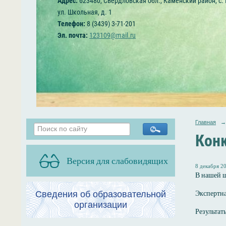
Адрес:
623480, Свердловская обл., Каменский район, с.
ул. Школьная, д. 1
Телефон:
8 (3439) 3-71-201
Эл. почта:
123109@mail.ru
Главная
→
Конк
Версия для слабовидящих
8 декабря 20
В нашей ш
Экспертна
Сведения об образовательной
организации
Результат