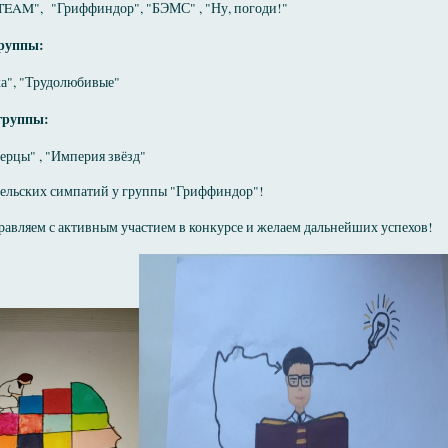
EAM", "Гриффиндор", "БЭМС" , "Ну, погоди!"
группы:
а", "Трудолюбивые"
 группы:
ерцы" , "Империя звёзд"
ельских симпатий у группы "Гриффиндор"!
равляем с активным участием в конкурсе и желаем дальнейших успехов!