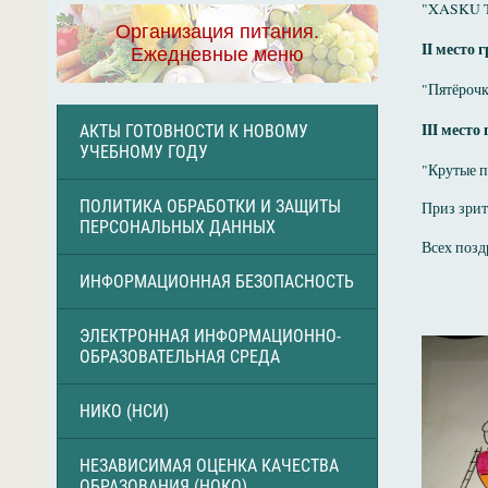
"XASKU T
Организация питания.
II место 
Ежедневные меню
"Пятёрочк
III место
АКТЫ ГОТОВНОСТИ К НОВОМУ
УЧЕБНОМУ ГОДУ
"Крутые п
ПОЛИТИКА ОБРАБОТКИ И ЗАЩИТЫ
Приз зрит
ПЕРСОНАЛЬНЫХ ДАННЫХ
Всех позд
ИНФОРМАЦИОННАЯ БЕЗОПАСНОСТЬ
ЭЛЕКТРОННАЯ ИНФОРМАЦИОННО-
ОБРАЗОВАТЕЛЬНАЯ СРЕДА
НИКО (НСИ)
НЕЗАВИСИМАЯ ОЦЕНКА КАЧЕСТВА
ОБРАЗОВАНИЯ (НОКО)