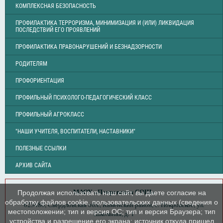
КОМПЛЕКСНАЯ БЕЗОПАСНОСТЬ
ПРОФИЛАКТИКА ТЕРРОРИЗМА, МИНИМИЗАЦИЯ И (ИЛИ) ЛИКВИДАЦИЯ
ПОСЛЕДСТВИЙ ЕГО ПРОЯВЛЕНИЙ
ПРОФИЛАКТИКА ПРАВОНАРУШЕНИЙ И БЕЗНАДЗОРНОСТИ
РОДИТЕЛЯМ
ПРОФОРИЕНТАЦИЯ
ПРОФИЛЬНЫЙ ПСИХОЛОГО-ПЕДАГОГИЧЕСКИЙ КЛАСС
ПРОФИЛЬНЫЙ АГРОКЛАСС
"НАШИ УЧИТЕЛЯ, ВОСПИТАТЕЛИ, НАСТАВНИКИ"
ПОЛЕЗНЫЕ ССЫЛКИ
АРХИВ САЙТА
МАОУ «Покровская СОШ»
Продолжая использовать наш сайт, вы даете согласие на
обработку файлов cookie, пользовательских данных (сведения о
623480, Свердловская обл., Каменский район, с. Покровское, ул.
местоположении; тип и версия ОС; тип и версия Браузера; тип
Школьная, д. 1
устройства и разрешение его экрана; источник откуда пришел