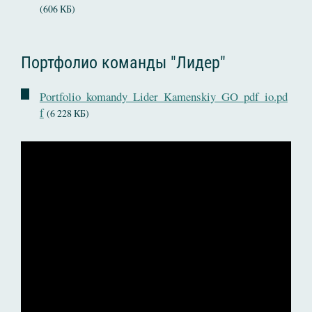
(606 КБ)
Портфолио команды "Лидер"
Portfolio_komandy_Lider_Kamenskiy_GO_pdf_io.pd
f
(6 228 КБ)