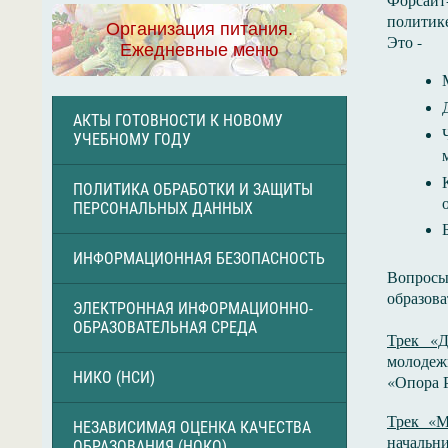
политик
Организация питания.
Это -
Ежедневные меню
АКТЫ ГОТОВНОСТИ К НОВОМУ
УЧЕБНОМУ ГОДУ
ПОЛИТИКА ОБРАБОТКИ И ЗАЩИТЫ
ПЕРСОНАЛЬНЫХ ДАННЫХ
ИНФОРМАЦИОННАЯ БЕЗОПАСНОСТЬ
Вопросы 
образова
ЭЛЕКТРОННАЯ ИНФОРМАЦИОННО-
ОБРАЗОВАТЕЛЬНАЯ СРЕДА
Трек «Д
молодеж
НИКО (НСИ)
«Опора 
Трек «
НЕЗАВИСИМАЯ ОЦЕНКА КАЧЕСТВА
начальн
ОБРАЗОВАНИЯ (НОКО)