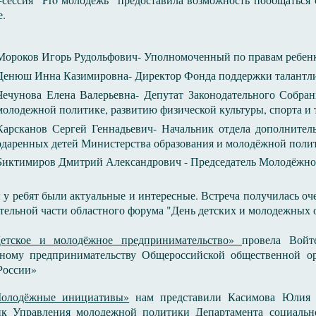
е.
Мороков Игорь Рудольфович- Уполномоченный по правам ребенк
Денюш Инна Казимировна- Директор Фонда поддержки талантли
Чечунова Елена Валерьевна- Депутат Законодательного Собран
молодежной политике, развитию физической культуры, спорта и 
Карсканов Сергей Геннадьевич- Начальник отдела дополнител
одаренных детей Министерства образования и молодёжной поли
Биктимиров Дмитрий Александрович - Председатель Молодёжног
у ребят были актуальные и интересные. Встреча получилась оч
тельной части областного форума "День детских и молодежных 
етское и молодёжное предпринимательство»
провела Войт
ному предпринимательству Общероссийской общественной ор
России»
Молодёжные инициативы»
нам представили Касимова Юлия Се
ик Управления молодежной политики Департамента социаль