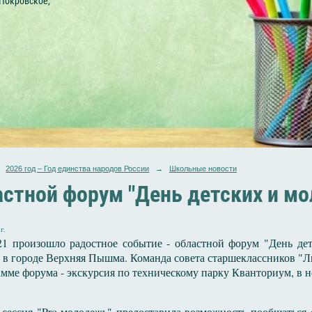
 Покровское,
2026 год – Год единства народов России
→
Школьные новости
стной форум "День детских и м
г.
021 произошло радостное событие - областной форум "День д
в городе Верхняя Пышма. Команда совета старшеклассников "Ли
мме форума - экскурсия по техническому парку Кванториум, в н
-сессия "Pro молодежь" предоставила возможность пообщатьс