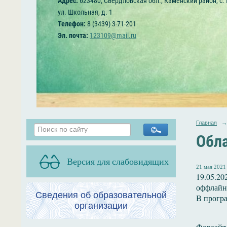
Адрес:
623480, Свердловская обл., Каменский район, с.
ул. Школьная, д. 1
Телефон:
8 (3439) 3-71-201
Эл. почта:
123109@mail.ru
Главная
→
Обла
Версия для слабовидящих
21 мая 2021 
19.05.2
оффлайн 
Сведения об образовательной
В програ
организации
Форсайт