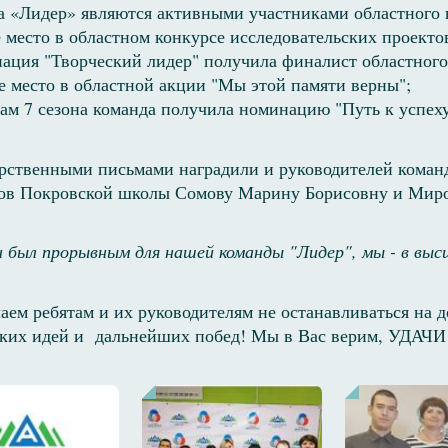
 «Лидер» являются активными участниками областного п
е место в областном конкурсе исследовательских проектов
ация "Творческий лидер" получила финалист областного
е место в областной акции "Мы этой памяти верны";
ам 7 сезона команда получила номинацию "Путь к успеху
арственными письмами наградили и руководителей коман
гов Покровской школы Сомову Марину Борисовну и Миро
н был прорывным для нашей команды "Лидер", мы - в выс
ем ребятам и их руководителям не останавливаться на д
ских идей и дальнейших побед! Мы в Вас верим, УДАЧИ