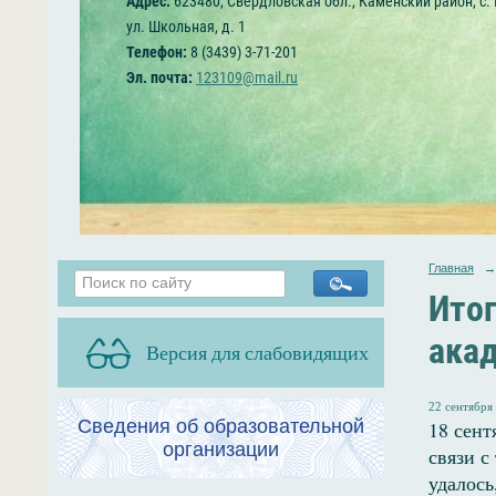
Адрес:
623480, Свердловская обл., Каменский район, с.
ул. Школьная, д. 1
Телефон:
8 (3439) 3-71-201
Эл. почта:
123109@mail.ru
Главная
→
Итог
акад
Версия для слабовидящих
22 сентября 
Сведения об образовательной
18 сент
организации
связи с
удалось