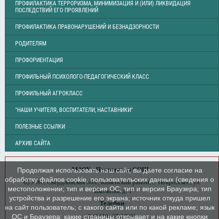
ПРОФИЛАКТИКА ТЕРРОРИЗМА, МИНИМИЗАЦИЯ И (ИЛИ) ЛИКВИДАЦИЯ
ПОСЛЕДСТВИЙ ЕГО ПРОЯВЛЕНИЙ
ПРОФИЛАКТИКА ПРАВОНАРУШЕНИЙ И БЕЗНАДЗОРНОСТИ
РОДИТЕЛЯМ
ПРОФОРИЕНТАЦИЯ
ПРОФИЛЬНЫЙ ПСИХОЛОГО-ПЕДАГОГИЧЕСКИЙ КЛАСС
ПРОФИЛЬНЫЙ АГРОКЛАСС
"НАШИ УЧИТЕЛЯ, ВОСПИТАТЕЛИ, НАСТАВНИКИ"
ПОЛЕЗНЫЕ ССЫЛКИ
АРХИВ САЙТА
МАОУ «Покровская СОШ»
Продолжая использовать наш сайт, вы даете согласие на
обработку файлов cookie, пользовательских данных (сведения о
623480, Свердловская обл., Каменский район, с. Покровское, ул.
местоположении; тип и версия ОС; тип и версия Браузера; тип
Школьная, д. 1
устройства и разрешение его экрана; источник откуда пришел
Телефон
на сайт пользователь; с какого сайта или по какой рекламе; язык
8 (3439) 37-12-01
ОС и Браузера; какие страницы открывает и на какие кнопки