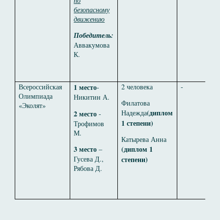
по
безопасному
движению
Победитель:
Аввакумова
К.
Всероссийская
1 место
2 человека
-
-
Олимпиада
Никитин А.
Филатова
«Эколят»
(диплом
Надежда
2 место
-
1 степени)
Трофимов
М.
Катырева Анна
3 место
(диплом 1
–
Гусева Д.,
степени)
Рябова Д.