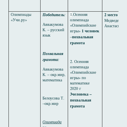
Олимпиады
Победитель:
1
.Осенняя
2 место
«Учи.ру»
олимпиада
Медведева
Аввакумова
«Олимпийские
Анастасия
К. – русский
1 человек
игры»
язык
похвальная
–
грамота
Похвальная
грамота:
2. Осенняя
олимпиада
Аввакумова
«Олимпийские
К. – окр.мир,
игры» по
математика
математике
2020 г
3человека –
Белоусова Т.
похвальная
–окр.мир
грамота
Олимпиада