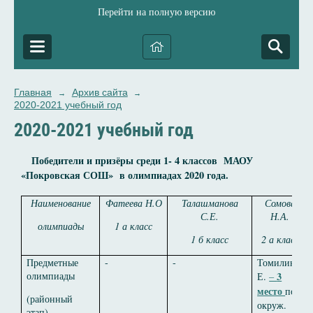
Перейти на полную версию
Главная
Архив сайта
→
→
2020-2021 учебный год
2020-2021 учебный год
Победители и призёры среди 1- 4 классов МАОУ
«Покровская СОШ» в олимпиадах 2020 года.
Наименование
Фатеева Н.О
Талашманова
Сомова
С.Е.
Н.А.
олимпиады
1 а класс
1 б класс
2 а класс
Предметные
-
-
Томилин
олимпиады
3
Е.
–
место
по
(районный
окруж.
этап)