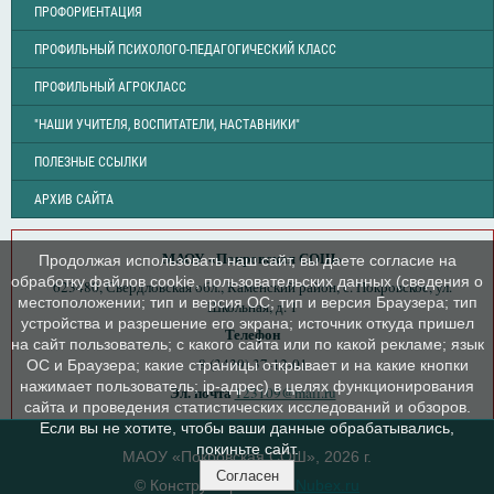
ПРОФОРИЕНТАЦИЯ
ПРОФИЛЬНЫЙ ПСИХОЛОГО-ПЕДАГОГИЧЕСКИЙ КЛАСС
ПРОФИЛЬНЫЙ АГРОКЛАСС
"НАШИ УЧИТЕЛЯ, ВОСПИТАТЕЛИ, НАСТАВНИКИ"
ПОЛЕЗНЫЕ ССЫЛКИ
АРХИВ САЙТА
МАОУ «Покровская СОШ»
Продолжая использовать наш сайт, вы даете согласие на
обработку файлов cookie, пользовательских данных (сведения о
623480, Свердловская обл., Каменский район, с. Покровское, ул.
местоположении; тип и версия ОС; тип и версия Браузера; тип
Школьная, д. 1
устройства и разрешение его экрана; источник откуда пришел
Телефон
на сайт пользователь; с какого сайта или по какой рекламе; язык
8 (3439) 37-12-01
ОС и Браузера; какие страницы открывает и на какие кнопки
нажимает пользователь; ip-адрес) в целях функционирования
Эл. почта
123109@mail.ru
сайта и проведения статистических исследований и обзоров.
Если вы не хотите, чтобы ваши данные обрабатывались,
покиньте сайт.
МАОУ «Покровская СОШ», 2026 г.
Согласен
© Конструктор сайтов
Nubex.ru