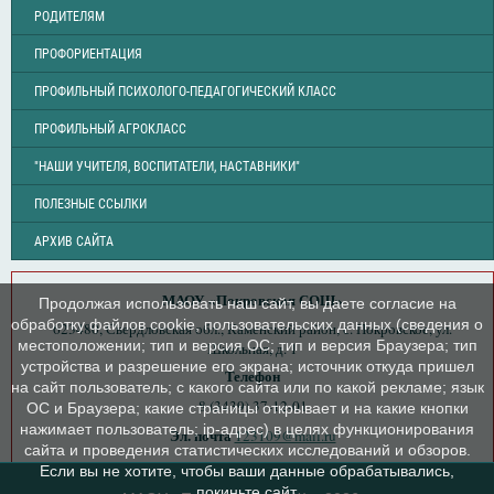
РОДИТЕЛЯМ
ПРОФОРИЕНТАЦИЯ
ПРОФИЛЬНЫЙ ПСИХОЛОГО-ПЕДАГОГИЧЕСКИЙ КЛАСС
ПРОФИЛЬНЫЙ АГРОКЛАСС
"НАШИ УЧИТЕЛЯ, ВОСПИТАТЕЛИ, НАСТАВНИКИ"
ПОЛЕЗНЫЕ ССЫЛКИ
АРХИВ САЙТА
МАОУ «Покровская СОШ»
Продолжая использовать наш сайт, вы даете согласие на
обработку файлов cookie, пользовательских данных (сведения о
623480, Свердловская обл., Каменский район, с. Покровское, ул.
местоположении; тип и версия ОС; тип и версия Браузера; тип
Школьная, д. 1
устройства и разрешение его экрана; источник откуда пришел
Телефон
на сайт пользователь; с какого сайта или по какой рекламе; язык
8 (3439) 37-12-01
ОС и Браузера; какие страницы открывает и на какие кнопки
нажимает пользователь; ip-адрес) в целях функционирования
Эл. почта
123109@mail.ru
сайта и проведения статистических исследований и обзоров.
Если вы не хотите, чтобы ваши данные обрабатывались,
покиньте сайт.