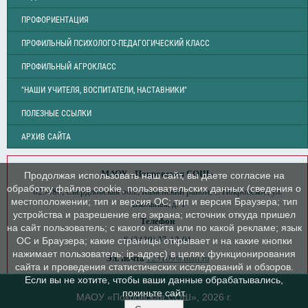
ПРОФОРИЕНТАЦИЯ
ПРОФИЛЬНЫЙ ПСИХОЛОГО-ПЕДАГОГИЧЕСКИЙ КЛАСС
ПРОФИЛЬНЫЙ АГРОКЛАСС
"НАШИ УЧИТЕЛЯ, ВОСПИТАТЕЛИ, НАСТАВНИКИ"
ПОЛЕЗНЫЕ ССЫЛКИ
АРХИВ САЙТА
МАОУ «Покровская СОШ»
Продолжая использовать наш сайт, вы даете согласие на
обработку файлов cookie, пользовательских данных (сведения о
623480, Свердловская обл., Каменский район, с. Покровское, ул.
местоположении; тип и версия ОС; тип и версия Браузера; тип
Школьная, д. 1
устройства и разрешение его экрана; источник откуда пришел
Телефон
на сайт пользователь; с какого сайта или по какой рекламе; язык
8 (3439) 37-12-01
ОС и Браузера; какие страницы открывает и на какие кнопки
нажимает пользователь; ip-адрес) в целях функционирования
Эл. почта
123109@mail.ru
сайта и проведения статистических исследований и обзоров.
Если вы не хотите, чтобы ваши данные обрабатывались,
покиньте сайт.
МАОУ «Покровская СОШ», 2026 г.