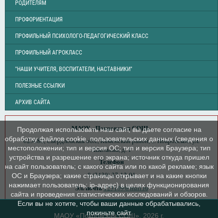
РОДИТЕЛЯМ
ПРОФОРИЕНТАЦИЯ
ПРОФИЛЬНЫЙ ПСИХОЛОГО-ПЕДАГОГИЧЕСКИЙ КЛАСС
ПРОФИЛЬНЫЙ АГРОКЛАСС
"НАШИ УЧИТЕЛЯ, ВОСПИТАТЕЛИ, НАСТАВНИКИ"
ПОЛЕЗНЫЕ ССЫЛКИ
АРХИВ САЙТА
МАОУ «Покровская СОШ»
Продолжая использовать наш сайт, вы даете согласие на
обработку файлов cookie, пользовательских данных (сведения о
623480, Свердловская обл., Каменский район, с. Покровское, ул.
местоположении; тип и версия ОС; тип и версия Браузера; тип
Школьная, д. 1
устройства и разрешение его экрана; источник откуда пришел
Телефон
на сайт пользователь; с какого сайта или по какой рекламе; язык
8 (3439) 37-12-01
ОС и Браузера; какие страницы открывает и на какие кнопки
нажимает пользователь; ip-адрес) в целях функционирования
Эл. почта
123109@mail.ru
сайта и проведения статистических исследований и обзоров.
Если вы не хотите, чтобы ваши данные обрабатывались,
покиньте сайт.
МАОУ «Покровская СОШ», 2026 г.