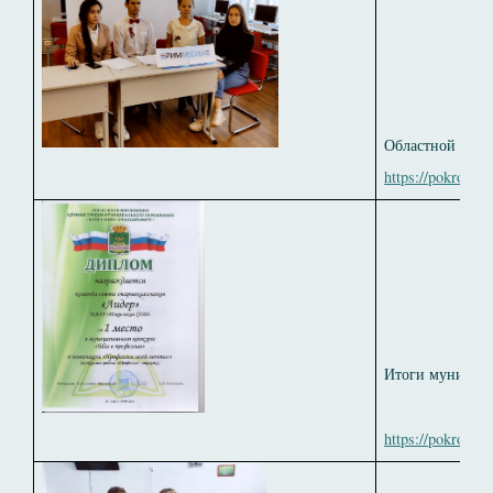
Областной фест
https://pokrovka
Итоги мунициап
https://pokrovka