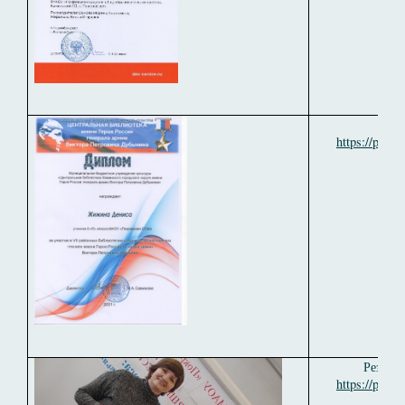
https://pokr
Результ
https://pokr