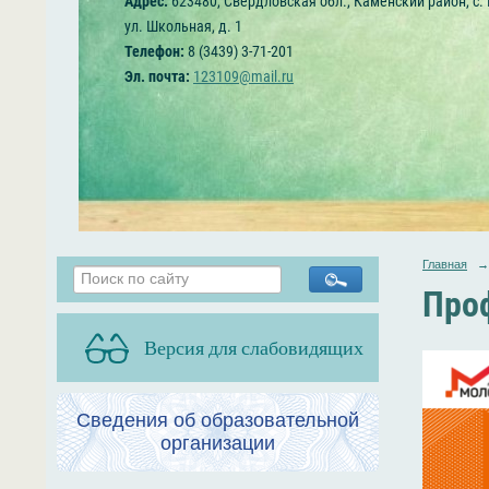
Адрес:
623480, Свердловская обл., Каменский район, с.
ул. Школьная, д. 1
Телефон:
8 (3439) 3-71-201
Эл. почта:
123109@mail.ru
Главная
→
Про
Версия для слабовидящих
Сведения об образовательной
организации