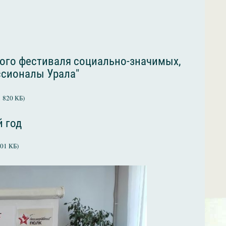
ого фестиваля социально-значимых,
ссионалы Урала"
1 820 КБ)
й год
801 КБ)