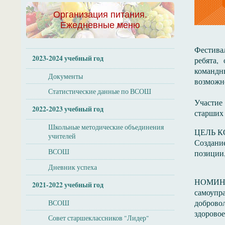
Организация питания.
Ежедневные меню
Фестива
2023-2024 учебный год
ребята,
командн
Документы
возможно
Статистические данные по ВСОШ
Участие
2022-2023 учебный год
старших
Школьные методические объединения
ЦЕЛЬ 
учителей
Создани
ВСОШ
позиции,
Дневник успеха
НОМИНА
2021-2022 учебный год
самоупр
добровол
ВСОШ
здоровое
Совет старшеклассников "Лидер"