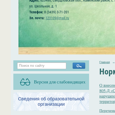
Адрес:
623480, Свердловская обл., Каменский район, с.
ул. Школьная, д. 1
Телефон:
8 (3439) 3-71-201
Эл. почта:
123109@mail.ru
Главная
→
Нор
Версия для слабовидящих
О внесе
805-Д «
нарушени
Сведения об образовательной
террито
организации
Перечень