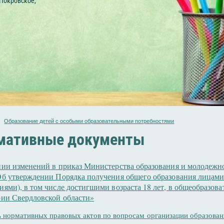
 Покровское,
Образование детей с особыми образовательными потребностями
мативные документы
нии изменений в приказ Министерства образования и молодежн
Об утверждении Порядка получения общего образования лицами
ями), в том числе достигшими возраста 18 лет, в общеобразов
рии Свердловской области»
 нормативных правовых актов по вопросам организации образован